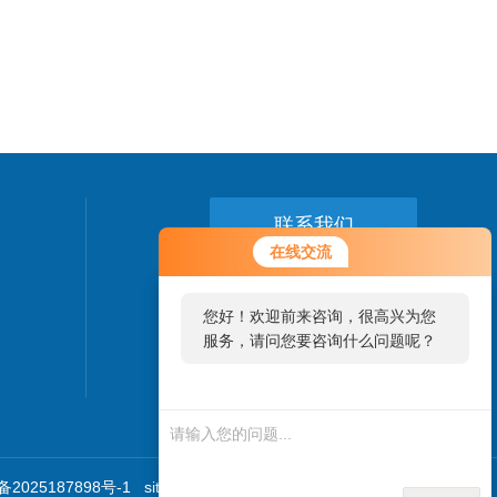
联系我们
在线交流
24小时热线：
19295269666
您好！欢迎前来咨询，很高兴为您
服务，请问您要咨询什么问题呢？
2025187898号-1
sitemap.xml
技术支持：
仪表网
管理登