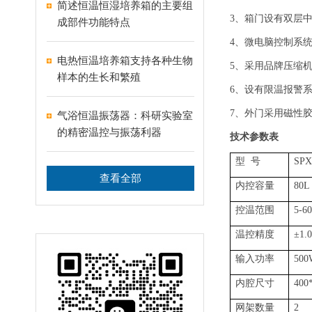
简述恒温恒湿培养箱的主要组
3、箱门设有双层
成部件功能特点
4、微电脑控制系
电热恒温培养箱支持各种生物
5、采用品牌压缩
样本的生长和繁殖
6、设有限温报警
7、外门采用磁性
气浴恒温振荡器：科研实验室
的精密温控与振荡利器
技术参数表
型 号
SPX
查看全部
内控容量
80L
控温范围
5-6
温控精度
±1.
输入功率
500
内腔尺寸
400
网架数量
2