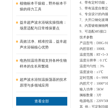
4、带有定时功能
植物标本干燥箱，野外标本干
5、带有温度自整
燥的得力工具
6、专业设计的内
7、大开口钢化玻
益丰超声波水浴锅实操指南：
8、内置镀铬搁物
场景适配与日常维保要点
9、可选配485接
技术参数
高效洁净、精准控温，益丰超
产品型号：DHG-91
声水浴锅核心优势
内腔容积：1000L
温度范围：RT+5~3
电热恒温培养箱支持各种生物
温度分辨率：0.1℃
样本的生长和繁殖
温度均匀性：3%
温度波动：±1℃
定时范围：0～9999
超声波水浴恒温振荡器的技术
内腔尺寸：1000*100
原理与多领域应用
输入功率：5KW
搁板数量：3片
查看全部
电源电压：220V50
其 他：可定制功