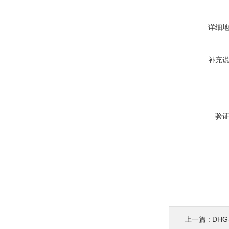
详细
补充
验
上一篇 :
DH