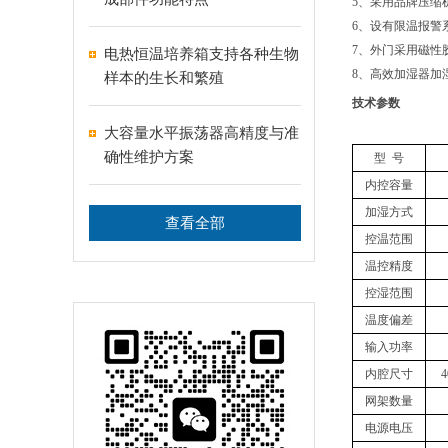
5、采用品牌压缩
6、设有限温报警
7、外门采用磁性
电热恒温培养箱支持各种生物
8、高效加湿器加
样本的生长和繁殖
技术参数
大容量水平振荡器高精度与准
确性维护方案
型 号
内控容量
加湿方式
查看全部
控温范围
温控精度
控湿范围
温度偏差
输入功率
内腔尺寸
4
网架数量
电源电压