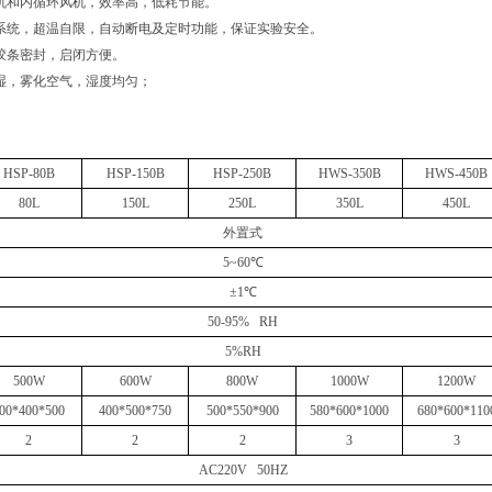
机和内循环风机，效率高，低耗节能。
系统，超温自限，自动断电及定时功能，保证实验安全。
胶条密封，启闭方便。
湿，雾化空气，湿度均匀；
HSP-80B
HSP-150B
HSP-250B
HWS-350B
HWS-450B
80L
150L
250L
350L
450L
外置式
5~60℃
±1℃
50-95% RH
5%RH
500W
600W
800W
1000W
1200W
00*400*500
400*500*750
500*550*900
580*600*1000
680*600*110
2
2
2
3
3
AC220V 50HZ