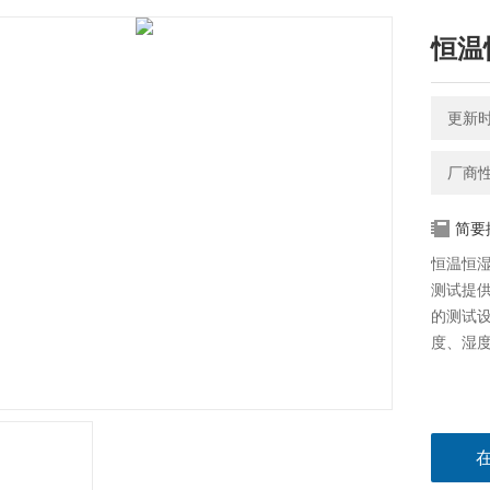
恒温
更新时间
厂商
简要
恒温恒
测试提
的测试
度、湿