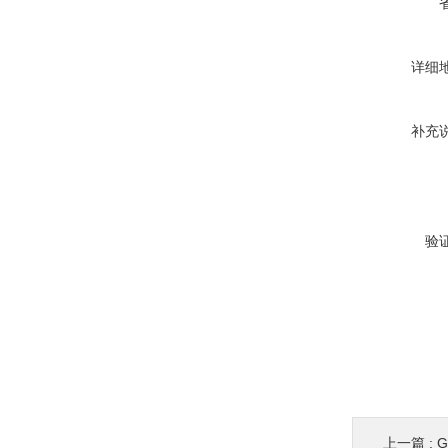
详细
补充
验
上一篇 :
G